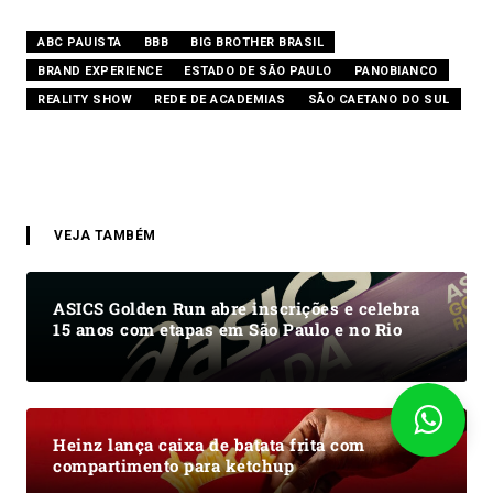
ABC PAUISTA
BBB
BIG BROTHER BRASIL
BRAND EXPERIENCE
ESTADO DE SÃO PAULO
PANOBIANCO
REALITY SHOW
REDE DE ACADEMIAS
SÃO CAETANO DO SUL
VEJA TAMBÉM
ASICS Golden Run abre inscrições e celebra
15 anos com etapas em São Paulo e no Rio
Heinz lança caixa de batata frita com
compartimento para ketchup