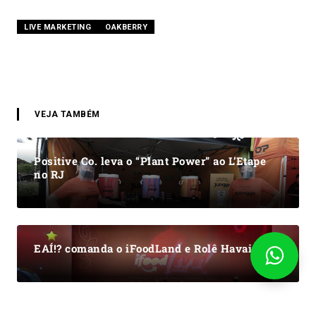
LIVE MARKETING
OAKBERRY
VEJA TAMBÉM
Positive Co. leva o “Plant Power” ao L’Etape
no RJ
EAÍ!? comanda o iFoodLand e Rolê Havaianas