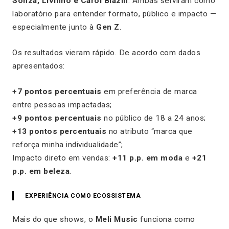
Sonza, Livinho e Carol Biazin
. Ambas serviram como
laboratório para entender formato, público e impacto —
especialmente junto à
Gen Z
.
Os resultados vieram rápido. De acordo com dados
apresentados:
+7 pontos percentuais
em preferência de marca
entre pessoas impactadas;
+9 pontos percentuais
no público de 18 a 24 anos;
+13 pontos percentuais
no atributo “marca que
reforça minha individualidade”;
Impacto direto em vendas:
+11 p.p. em moda
e
+21
p.p. em beleza
.
EXPERIÊNCIA COMO ECOSSISTEMA
Mais do que shows, o
Meli Music
funciona como