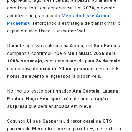
proprietário, agora em versão ampliada, ao ar livre e
com foco total em experiência. Em
2026
, o evento
acontece no gramado do
Mercado Livre Arena
Pacaembu
, reforçando a estratégia de transformar o
digital em algo físico — e memorável.
Durante coletiva realizada na
Arena
, em
São Paulo
, a
companhia confirmou que o
Meli Music 2026 será
100% sertanejo
, com data marcada para
24 de maio
,
expectativa de
mais de 20 mil pessoas
, cerca de
6
horas de evento
e ingressos já disponíveis.
No line-up, estão confirmadas
Ana Castela, Lauana
Prado e Hugo Henrique
, além de uma
atração
surpresa
que será anunciada em breve.
Segundo
Ulises Gasparini, diretor geral da GTS
—
parceira do
Mercado Livre
no projeto —, a escolha do