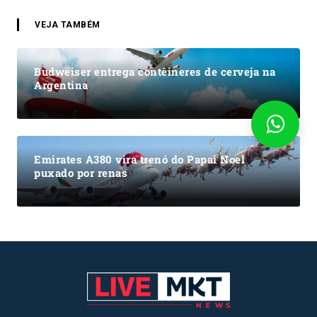
VEJA TAMBÉM
Budweiser entrega contêineres de cerveja na
Argentina
Emirates A380 vira trenó do Papai Noel
puxado por renas