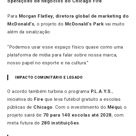
operações de negócios do Chicago Fire
.
Para
Morgan Flatley, diretora global de marketing do
McDonald’s
, o projeto do
McDonald’s Park
vai muito
além da sinalização:
“Podemos usar esse espaço físico quase como uma
plataforma de mídia para falar sobre nossa marca,
nosso papel no esporte e na cultura.”
IMPACTO COMUNITÁRIO E LEGADO
O acordo também turbina o programa
P.L.A.Y.S.
,
iniciativa do
Fire
que leva futebol gratuito a escolas
públicas de
Chicago
. Com o investimento do
Méqui
, o
projeto sairá de
70 para 140 escolas até 2028
, com
meta futura de
280 instituições
.