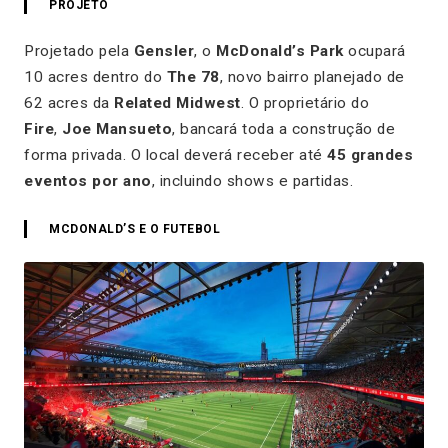
PROJETO
Projetado pela
Gensler
, o
McDonald’s Park
ocupará
10 acres dentro do
The 78
, novo bairro planejado de
62 acres da
Related Midwest
. O proprietário do
Fire
,
Joe Mansueto
, bancará toda a construção de
forma privada. O local deverá receber até
45 grandes
eventos por ano
, incluindo shows e partidas.
MCDONALD’S E O FUTEBOL