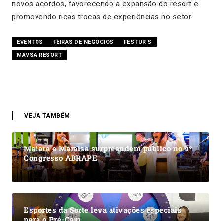
novos acordos, favorecendo a expansão do resort e
promovendo ricas trocas de experiências no setor.
EVENTOS
FEIRAS DE NEGÓCIOS
FESTURIS
MAVSA RESORT
VEJA TAMBÉM
Maiara e Maraisa surpreendem público no 9º
Congresso ABRAPE
Esportes da Sorte leva ativações especiais
para o Pré-Caju