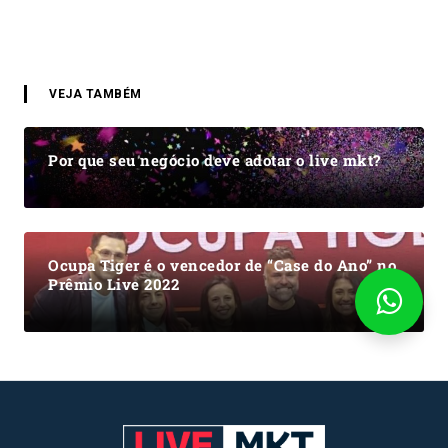
VEJA TAMBÉM
Por que seu negócio deve adotar o live mkt?
Ocupa Tiger é o vencedor de “Case do Ano” no
Prêmio Live 2022