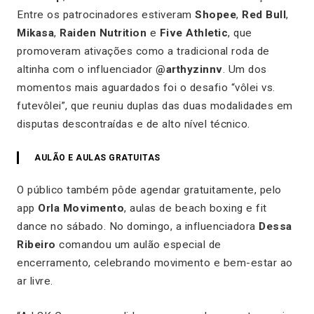
Entre os patrocinadores estiveram
Shopee
,
Red Bull
,
Mikasa
,
Raiden Nutrition
e
Five Athletic
, que
promoveram ativações como a tradicional roda de
altinha com o influenciador
@arthyzinnv
. Um dos
momentos mais aguardados foi o desafio “vôlei vs.
futevôlei”, que reuniu duplas das duas modalidades em
disputas descontraídas e de alto nível técnico.
AULÃO E AULAS GRATUITAS
O público também pôde agendar gratuitamente, pelo
app
Orla Movimento
, aulas de beach boxing e fit
dance no sábado. No domingo, a influenciadora
Dessa
Ribeiro
comandou um aulão especial de
encerramento, celebrando movimento e bem-estar ao
ar livre.