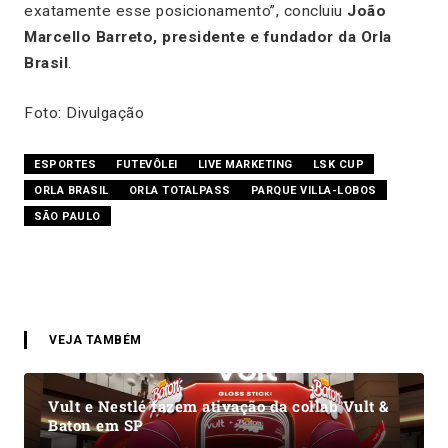
exatamente esse posicionamento”, concluiu
João
Marcello Barreto, presidente e fundador da Orla
Brasil
.
Foto: Divulgação
ESPORTES
FUTEVÔLEI
LIVE MARKETING
LSK CUP
ORLA BRASIL
ORLA TOTALPASS
PARQUE VILLA-LOBOS
SÃO PAULO
VEJA TAMBÉM
Vult e Nestlé fazem ativação da collab Vult &
Baton em SP