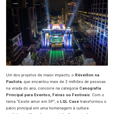
Um dos projetos de maior impacto, o
Réveillon na
Paulista
, que encantou mais de 2 milhões de pessoas
na virada do ano, concorre na categoria
Cenografia
Principal para Eventos, Feiras ou Festivais
. Com o
tema “Existe amor em SP”, a
LGL Case
transformou o
palco principal em uma homenagem à cultura