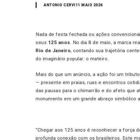
ANTONIO CERVI
11 MAIO 2026
Nada de festa fechada ou ações convenciona
seus
125 anos
. No dia 8 de maio, a marca re
Rio de Janeiro
, contando sua trajetória cen
do imaginário popular: o mateiro.
Mais do que um anúncio, a ação foi um tributo 
— presente em praias, ruas e encontros cotid
das pausas para o chimarrão e do afeto que a
monumento em um grande abraço simbólico a c
“Chegar aos 125 anos é reconhecer a força d
profunda conexão com os brasileiros. Este ma