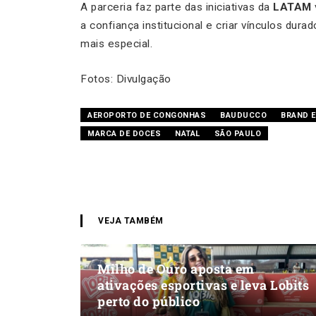
A parceria faz parte das iniciativas da
LATAM
a confiança institucional e criar vínculos du
mais especial.
Fotos: Divulgação
AEROPORTO DE CONGONHAS
BAUDUCCO
BRAND E
MARCA DE DOCES
NATAL
SÃO PAULO
VEJA TAMBÉM
Milho de Ouro aposta em
ativações esportivas e leva Lobits
perto do público