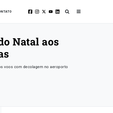
ONTATO
o Natal aos
as
 os voos com decolagem no aeroporto