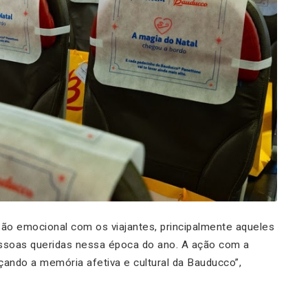
xão emocional com os viajantes, principalmente aqueles
essoas queridas nessa época do ano. A ação com a
çando a memória afetiva e cultural da Bauducco”,