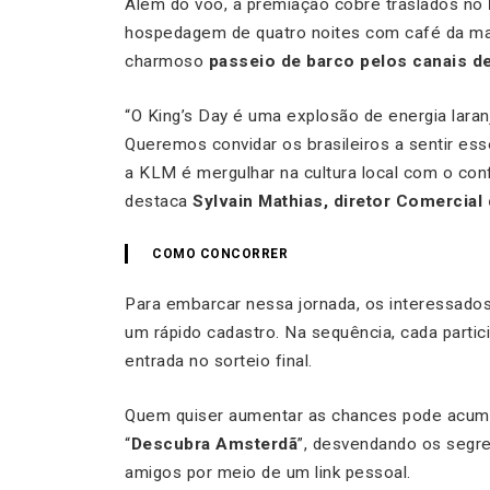
Além do voo, a premiação cobre traslados no
hospedagem de quatro noites com café da man
charmoso
passeio de barco pelos canais d
“O King’s Day é uma explosão de energia laran
Queremos convidar os brasileiros a sentir ess
a KLM é mergulhar na cultura local com o conf
destaca
Sylvain Mathias, diretor Comercial
COMO CONCORRER
Para embarcar nessa jornada, os interessad
um rápido cadastro. Na sequência, cada parti
entrada no sorteio final.
Quem quiser aumentar as chances pode acumul
“
Descubra Amsterdã
”, desvendando os segre
amigos por meio de um link pessoal.