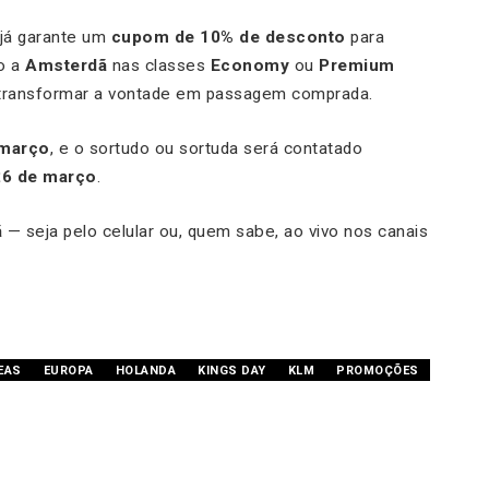
 já garante um
cupom de 10% de desconto
para
o a
Amsterdã
nas classes
Economy
ou
Premium
 transformar a vontade em passagem comprada.
 março
, e o sortudo ou sortuda será contatado
26 de março
.
ã
— seja pelo celular ou, quem sabe, ao vivo nos canais
EAS
EUROPA
HOLANDA
KINGS DAY
KLM
PROMOÇÕES