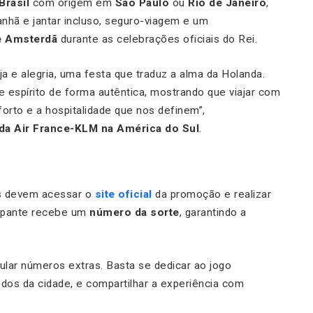
Brasil
com origem em
São Paulo
ou
Rio de Janeiro
,
hã e jantar incluso, seguro-viagem e um
e Amsterdã
durante as celebrações oficiais do Rei.
ja e alegria, uma festa que traduz a alma da Holanda.
e espírito de forma autêntica, mostrando que viajar com
orto e a hospitalidade que nos definem”,
 da Air France-KLM na América do Sul
.
os devem acessar o
site oficial
da promoção e realizar
cipante recebe um
número da sorte
, garantindo a
ar números extras. Basta se dedicar ao jogo
dos da cidade, e compartilhar a experiência com