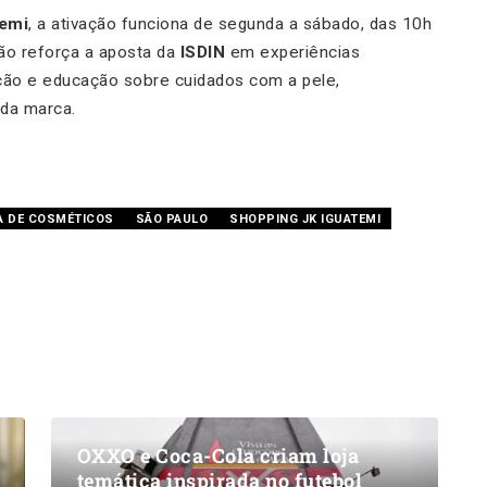
temi
, a ativação funciona de segunda a sábado, das 10h
ão reforça a aposta da
ISDIN
em experiências
ação e educação sobre cuidados com a pele,
da marca.
 DE COSMÉTICOS
SÃO PAULO
SHOPPING JK IGUATEMI
OXXO e Coca-Cola criam loja
temática inspirada no futebol