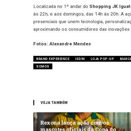
Localizada no 1º andar do
Shopping JK Igua
às 22h, e aos domingos, das 14h às 20h. A aç
presenciais que unem tecnologia, personaliz
aproximando os consumidores das inovações 
Fotos: Alexandre Mendes
BRAND EXPERIENCE
ISDIN
LOJA POP-UP
MARCA
SOMOS
VEJA TAMBÉM
Rexona lança ação com os
mascotes oficiais da Copa do