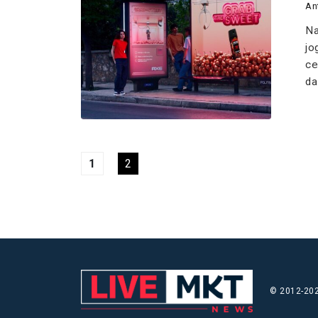
An
Na
jo
ce
da
1
2
© 2012-202