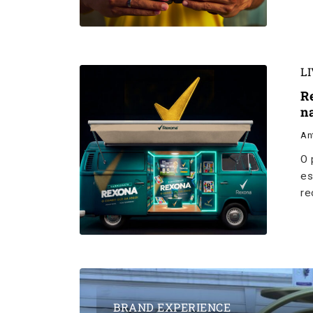
L
R
n
An
O 
es
re
BRAND EXPERIENCE