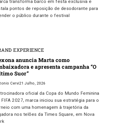
rca transforma barco em festa exclusiva e
stala pontos de reposição de desodorante para
ender o público durante o festival
RAND EXPERIENCE
exona anuncia Marta como
mbaixadora e apresenta campanha “O
ltimo Suor”
tonio Cervi
21 Julho, 2026
trocinadora oficial da Copa do Mundo Feminina
 FIFA 2027, marca iniciou sua estratégia para o
rneio com uma homenagem à trajetória da
gadora nos telões da Times Square, em Nova
rk