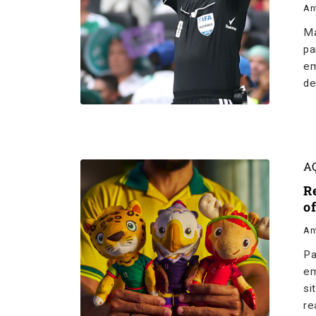
An
Ma
pa
em
de
A
R
o
An
Pa
em
si
re