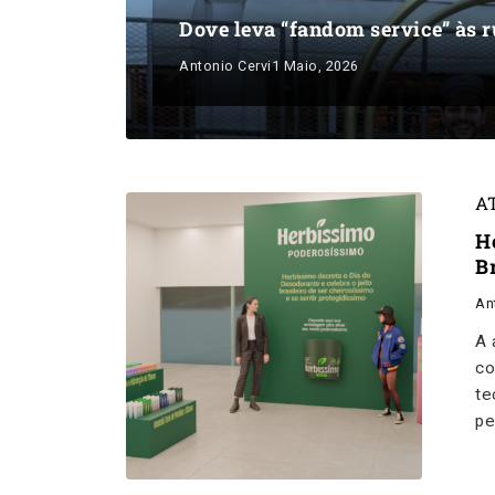
Dove leva “fandom service” às 
Antonio Cervi
1 Maio, 2026
A
H
B
An
A 
co
te
pe