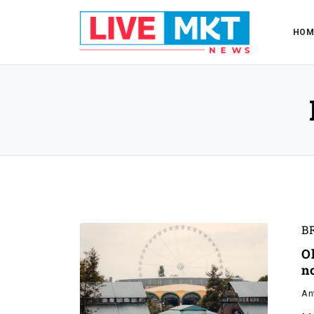
HOM
B
O
n
An