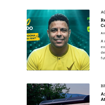
A
R
C
An
A 
ex
de
fu
B
A
A