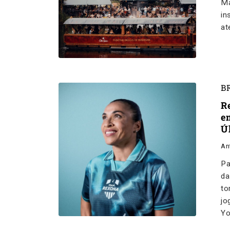
Ma
in
at
B
R
e
Ú
An
Pa
da
to
jo
Yo