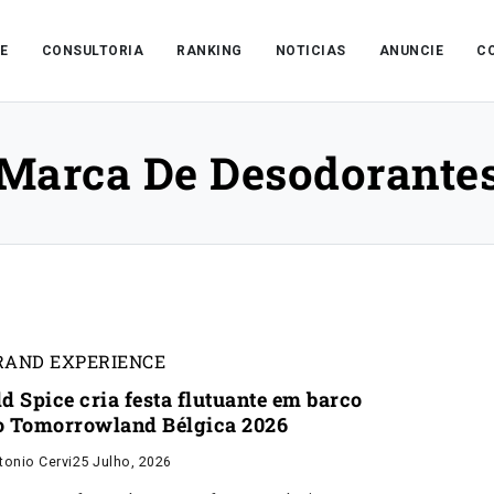
E
CONSULTORIA
RANKING
NOTICIAS
ANUNCIE
C
Marca De Desodorante
RAND EXPERIENCE
ld Spice cria festa flutuante em barco
o Tomorrowland Bélgica 2026
tonio Cervi
25 Julho, 2026