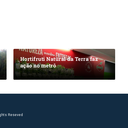
Hortifruti Natural da Terra faz
ação no metrô
ights Reseved