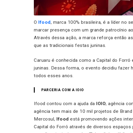
O
Ifood
, marca 100% brasileira, é a líder no s
marcar presença com um grande patrocínio ao
Através dessa ação, a marca reforça então as s
que as tradicionais festas juninas.
Caruaru é conhecida como a Capital do Forró e 
juninas. Dessa forma, o evento decidiu fazer 
todos esses anos.
PARCERIA COM A IOIO
Ifood contou com a ajuda da
IOIO
, agência co
agência tem mais de 10 mil projetos de Bran
Mercosul,
Ifood
está promovendo ações intera
Capital do Forró através de diversos espaços pa