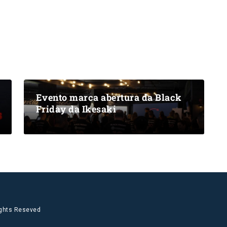
Evento marca abertura da Black
Friday da Ikesaki
ights Reseved