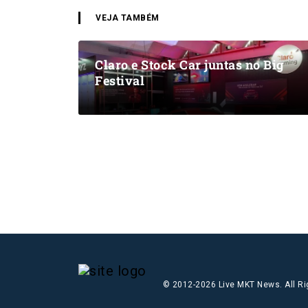
VEJA TAMBÉM
Claro e Stock Car juntas no Big
Festival
© 2012-2026 Live MKT News. All R