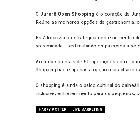
O
Jurerê Open Shopping
é o
coração
de Jure
Reúne as melhores opções de gastronomia, com
E
stá l
ocalizado
estrategicamente
no centro d
proximidade – estimulando os passeios
a pé o
Ao todo são mais
de
6
0
operações entre comé
Shopping não é apenas a opção mais charmosa
O shopping é ainda o palco cultural do balneár
inclusive, entretenimento para os pequenos, 
HARRY POTTER
LIVE MARKETING