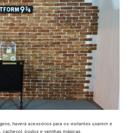
ens, haverá acessórios para os visitantes usarem e
, cachecol, óculos e varinhas mágicas.