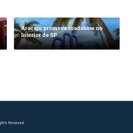
Aracaju promove roadshow no
Interior de SP
ights Reseved