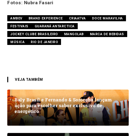
Fotos: Nubra Fasari
AMBEV
BRAND EXPERIENCE
CRIAATVA
DOCE MARAVILHA
FESTIVAIS
GUARANÁ ANTARCTICA
JOCKEY CLUBE BRASILEIRO
MANGOLAB
MARCA DE BEBIDAS
MÚSICA
RIO DE JANEIRO
VEJA TAMBÉM
Baly Brasil e Fernando & Sorocaba lançam
ação para escolher sabor exclusivo de
energético