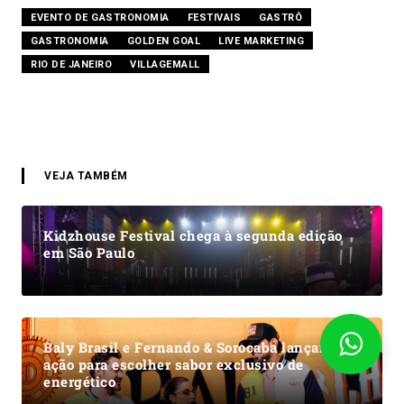
EVENTO DE GASTRONOMIA
FESTIVAIS
GASTRÔ
GASTRONOMIA
GOLDEN GOAL
LIVE MARKETING
RIO DE JANEIRO
VILLAGEMALL
VEJA TAMBÉM
Kidzhouse Festival chega à segunda edição
em São Paulo
Baly Brasil e Fernando & Sorocaba lançam
ação para escolher sabor exclusivo de
energético