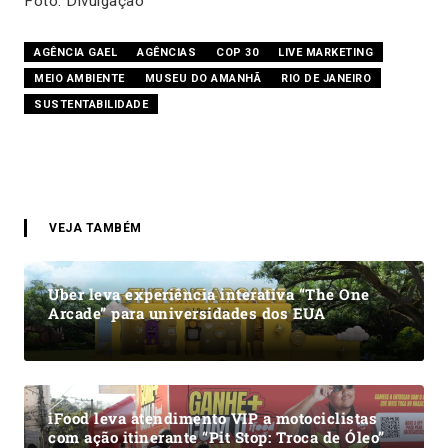
Foto: Divulgação
AGÊNCIA GAEL
AGÊNCIAS
COP 30
LIVE MARKETING
MEIO AMBIENTE
MUSEU DO AMANHÃ
RIO DE JANEIRO
SUSTENTABILIDADE
VEJA TAMBÉM
Uber leva experiência interativa “The One
Arcade” para universidades dos EUA
iFood leva atendimento VIP a motociclistas
com ação itinerante “Pit Stop: Troca de Óleo”