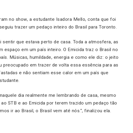
eram no show, a estudante Isadora Mello, conta que foi
guiu trazer um pedaço inteiro do Brasil para Toronto.
sentir que estava perto de casa. Toda a atmosfera, as
m espaço em um país inteiro. O Emicida traz o Brasil no
aís. Músicas, humildade, energia e como ele diz: o jeito
u preocupado em trazer de volta essa essência para as
afastadas e não sentiam esse calor em um país que
estudante.
w naquele dia realmente me lembrando de casa, mesmo
 ao STB e ao Emicida por terem trazido um pedaço tão
os ir ao Brasil, o Brasil vem até nós.”
, finalizou ela.