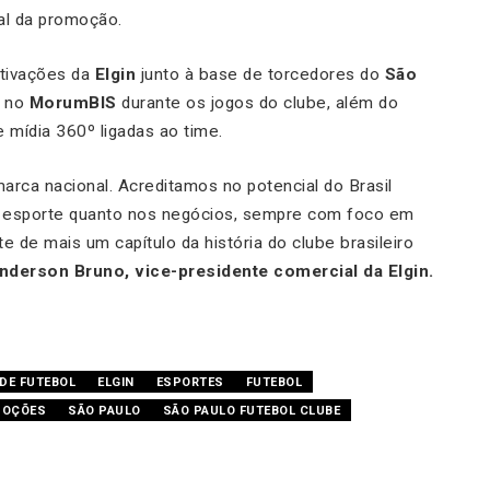
al da promoção.
ativações da
Elgin
junto à base de torcedores do
São
s no
MorumBIS
durante os jogos do clube, além do
 mídia 360º ligadas ao time.
arca nacional. Acreditamos no potencial do Brasil
no esporte quanto nos negócios, sempre com foco em
e de mais um capítulo da história do clube brasileiro
nderson Bruno, vice-presidente comercial da Elgin.
DE FUTEBOL
ELGIN
ESPORTES
FUTEBOL
MOÇÕES
SÃO PAULO
SÃO PAULO FUTEBOL CLUBE