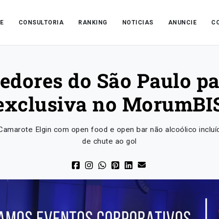
E
CONSULTORIA
RANKING
NOTICIAS
ANUNCIE
C
cedores do São Paulo p
exclusiva no MorumBI
o Camarote Elgin com open food e open bar não alcoólico incluí
de chute ao gol