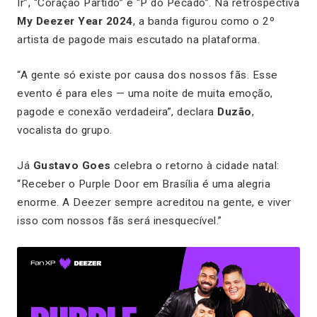
Ir”
,
“Coração Partido”
e
“P do Pecado”
. Na retrospectiva
My Deezer Year 2024
, a banda figurou como o 2º
artista de pagode mais escutado na plataforma.
“A gente só existe por causa dos nossos fãs. Esse
evento é para eles — uma noite de muita emoção,
pagode e conexão verdadeira”, declara
Duzão
,
vocalista do grupo.
Já
Gustavo Goes
celebra o retorno à cidade natal:
“Receber o Purple Door em Brasília é uma alegria
enorme. A Deezer sempre acreditou na gente, e viver
isso com nossos fãs será inesquecível.”