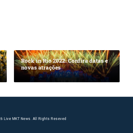
Rock in Rio 2022: Confira datas e
novas atrações
6 Live MKT News. All Rights Reseved