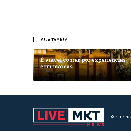
VEJA TAMBÉM
É viável cobrar por experiências
com marcas
© 2012-202