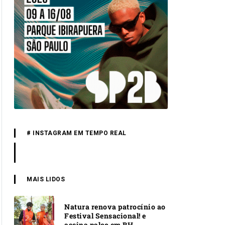
# INSTAGRAM EM TEMPO REAL
MAIS LIDOS
Natura renova patrocínio ao
Festival Sensacional! e
assina palco em BH