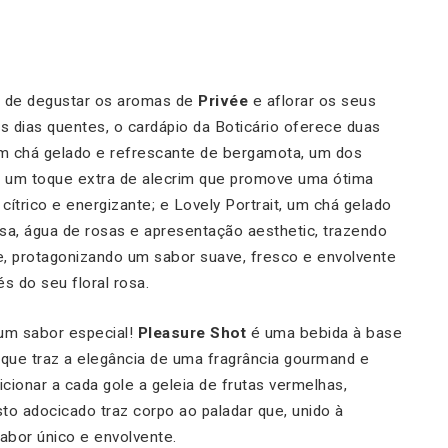
 de degustar os aromas de
Privée
e aflorar os seus
os dias quentes, o cardápio da Boticário oferece duas
m chá gelado e refrescante de bergamota, um dos
com um toque extra de alecrim que promove uma ótima
cítrico e energizante; e Lovely Portrait, um chá gelado
a, água de rosas e apresentação aesthetic, trazendo
e, protagonizando um sabor suave, fresco e envolvente
 do seu floral rosa.
 um sabor especial!
Pleasure Shot
é uma bebida à base
 que traz a elegância de uma fragrância gourmand e
cionar a cada gole a geleia de frutas vermelhas,
sto adocicado traz corpo ao paladar que, unido à
abor único e envolvente.