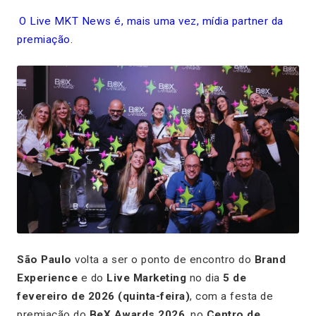
O Live MKT News é, mais uma vez, mídia partner da
premiação.
São Paulo
volta a ser o ponto de encontro do
Brand
Experience
e do
Live Marketing
no dia
5 de
fevereiro de 2026 (quinta-feira)
, com a festa de
premiação do
BeX Awards 2026
, no
Centro de