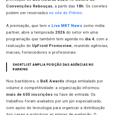
Convenções Rebouças
, a partir das
18h
. Os convites
podem ser reservados
no site do Prêmio
.
A premiação, que tem o
Live MKT News
como mídia
partner, abre a temporada
2026
do setor em uma
programação que também tem agenda no
dia 4
, com a
realização do
UpFront Promoview
, reunindo agências,
marcas, fornecedores e profissionais.
SHORTLIST AMPLIA POSIÇÃO DAS AGÊNCIAS NO
RANKING
Nos bastidores, o
BeX Awards
chega embalado por
volume e competitividade: a organização informou
mais de 650 inscrições
na fase de entrada. Os
trabalhos foram avaliados por um júri especializado,
com apoio de tecnologia para organizar a distribuição
dos cases e estruturar as etapas de avaliação. O