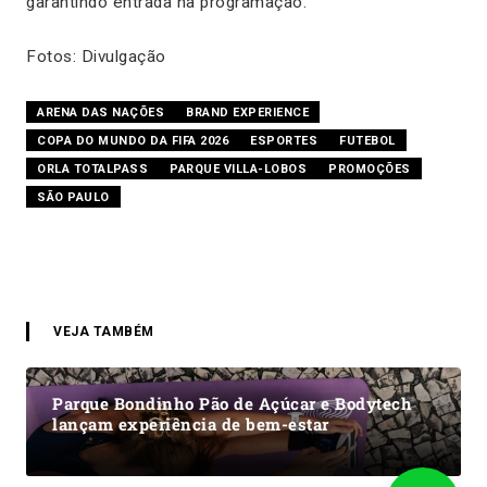
garantindo entrada na programação.
Fotos: Divulgação
ARENA DAS NAÇÕES
BRAND EXPERIENCE
COPA DO MUNDO DA FIFA 2026
ESPORTES
FUTEBOL
ORLA TOTALPASS
PARQUE VILLA-LOBOS
PROMOÇÕES
SÃO PAULO
VEJA TAMBÉM
Parque Bondinho Pão de Açúcar e Bodytech
lançam experiência de bem-estar