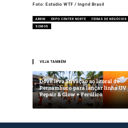
Foto: Estúdio WTF / Ingrid Brasil
ABRIN
EXPO CENTER NORTE
FEIRAS DE NEGÓCIOS
SOMOS
VEJA TAMBÉM
Dove leva ativação ao litoral de
Pernambuco para lançar linha UV
Repair & Glow + Ferúlico