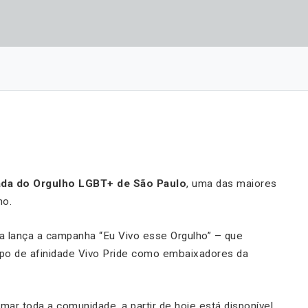
ada do Orgulho LGBT+ de São Paulo
, uma das maiores
ho.
a lança a campanha “Eu Vivo esse Orgulho” – que
po de afinidade Vivo Pride como embaixadores da
mar toda a comunidade, a partir de hoje está disponível