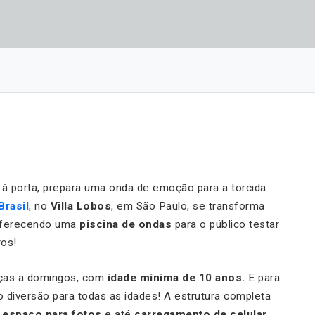
à porta, prepara uma onda de emoção para a torcida
Brasil
, no
Villa Lobos
, em São Paulo, se transforma
ferecendo uma
piscina de ondas
para o público testar
ros!
rças a domingos, com
idade mínima de 10 anos.
E para
do diversão para todas as idades! A estrutura completa
,
espaço para fotos
e até
carregamento de celular
.