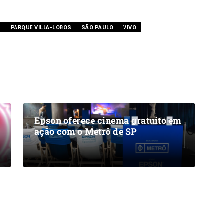
L
PARQUE VILLA-LOBOS
SÃO PAULO
VIVO
Epson oferece cinema gratuito em
ação com o Metrô de SP