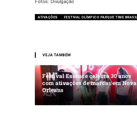
Fotos: Divulgação
ATIVAÇÕES
FESTIVAL OLÍMPICO PARQUE TIME BRASI
VEJA TAMBÉM
Festival Essence celebra 30 anos
com ativações de marcas em Nova
Orleans