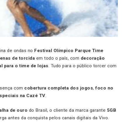
ina de ondas no
Festival Olímpico Parque Time
renas de torcida
em todo o país, com
decoração
l para o time de lojas
. Tudo para o público torcer com
resença com
cobertura completa dos jogos
,
foco no
speciais na Cazé TV
.
lha de ouro
do Brasil, o cliente da marca garante
5GB
ga antes da conquista pelos canais digitais da Vivo.