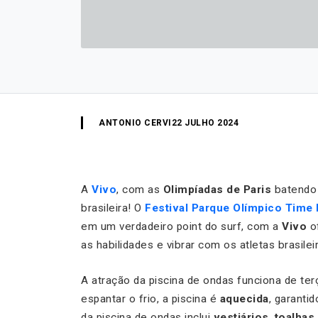
ANTONIO CERVI
22 JULHO 2024
A
Vivo
, com as
Olimpíadas de Paris
batendo 
brasileira! O
Festival
Parque Olímpico Time 
em um verdadeiro point do surf, com a
Vivo
o
as habilidades e vibrar com os atletas brasilei
A atração da piscina de ondas funciona de te
espantar o frio, a piscina é
aquecida
, garanti
da piscina de ondas inclui
vestiários
,
toalhas