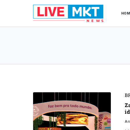
HOM
B
Z
i
An