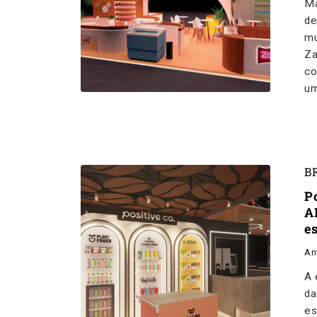
Ma
de
mu
Za
co
um
B
P
A
e
An
A 
da
es