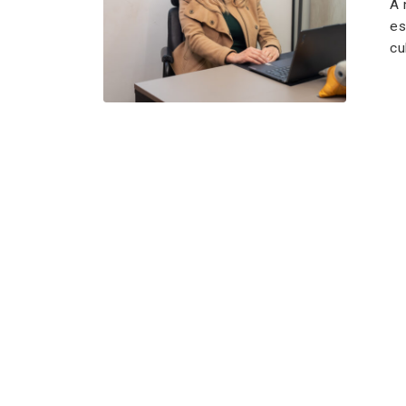
A 
es
cu