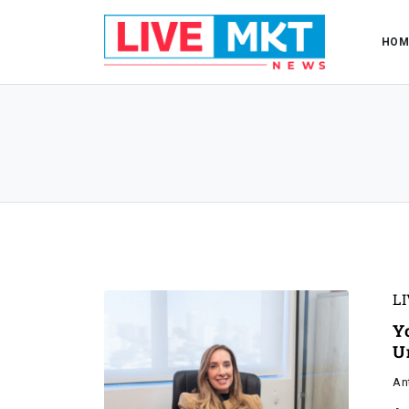
HOM
L
Y
U
An