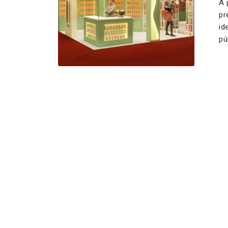
A 
pr
id
pú