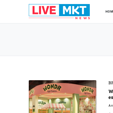
HOM
B
W
es
An