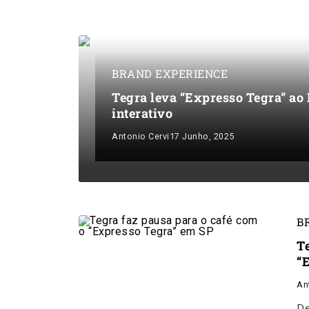
BRAND EXPERIENCE
Tegra leva “Expresso Tegra” ao 
interativo
Antonio Cervi
17 Junho, 2025
B
T
“
An
De