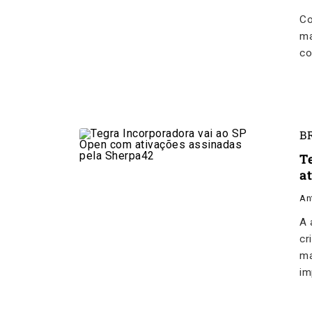
Co
ma
co
B
T
a
An
A 
cr
ma
im