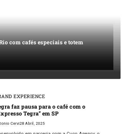
Rio com cafés especiais e totem
RAND EXPERIENCE
egra faz pausa para o café com o
Expresso Tegra” em SP
tonio Cervi
28 Abril, 2025
senvolvido em parceria com a Cuco Agency, o