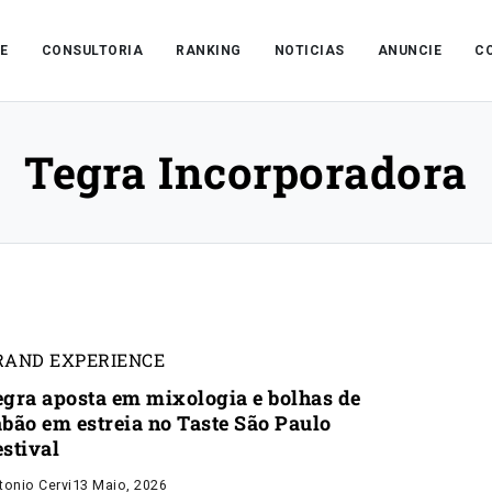
E
CONSULTORIA
RANKING
NOTICIAS
ANUNCIE
C
Tegra Incorporadora
RAND EXPERIENCE
egra aposta em mixologia e bolhas de
abão em estreia no Taste São Paulo
estival
tonio Cervi
13 Maio, 2026