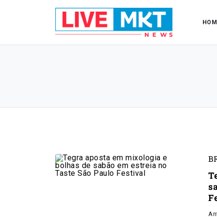
HOM
B
T
s
F
An