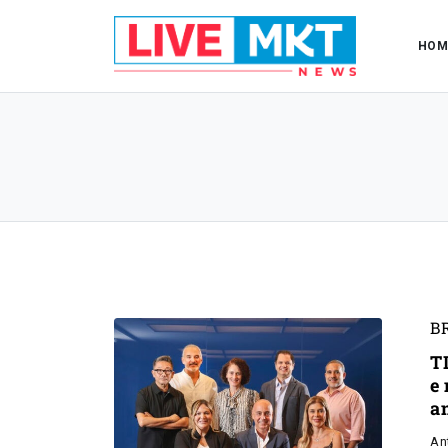
HOM
B
T
e 
a
An