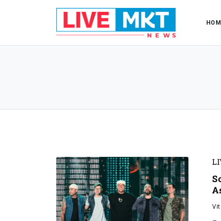
HOM
L
S
A
Vi