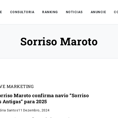
E
CONSULTORIA
RANKING
NOTICIAS
ANUNCIE
C
Sorriso Maroto
IVE MARKETING
orriso Maroto confirma navio “Sorriso
s Antigas” para 2025
tória Santos
11 Dezembro, 2024