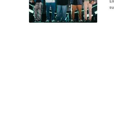
Em
su