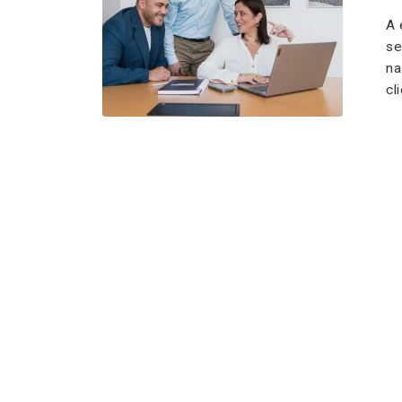
A 
se
na
cl