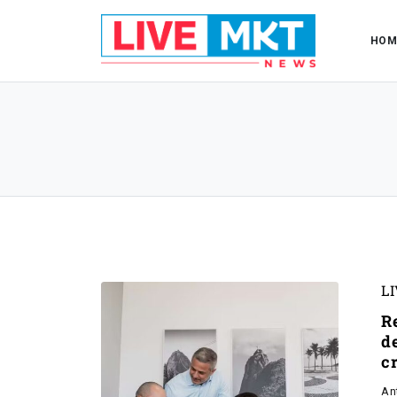
HOM
L
R
d
c
An