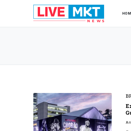
HOM
B
E
G
An