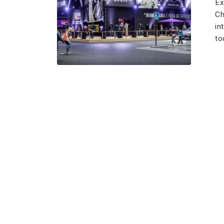
Ex
Ch
in
to