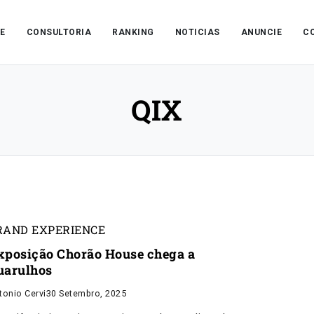
E
CONSULTORIA
RANKING
NOTICIAS
ANUNCIE
C
QIX
RAND EXPERIENCE
xposição Chorão House chega a
uarulhos
tonio Cervi
30 Setembro, 2025