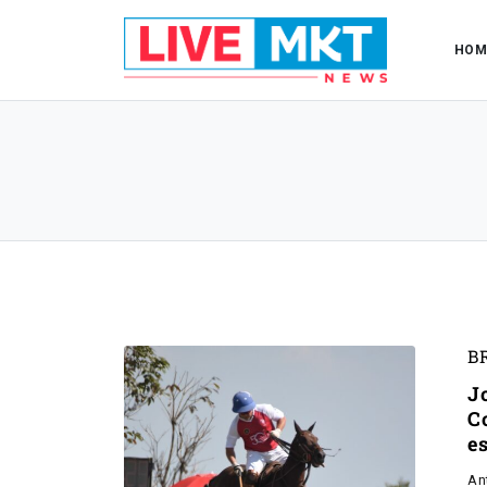
HOM
B
J
C
e
An