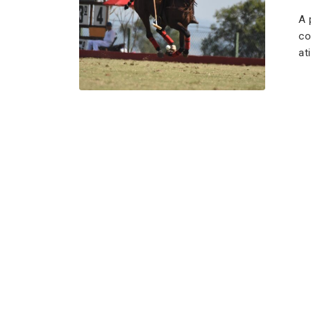
A 
co
at