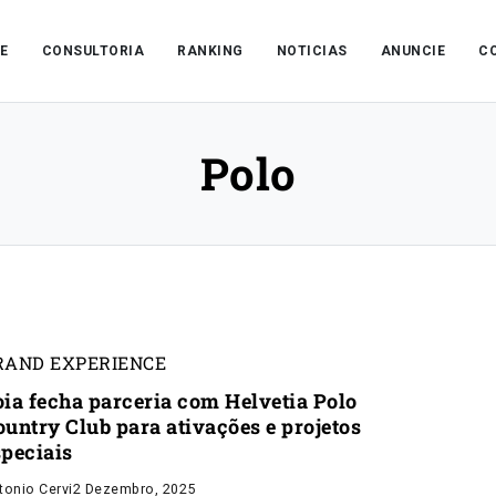
E
CONSULTORIA
RANKING
NOTICIAS
ANUNCIE
C
Polo
RAND EXPERIENCE
oia fecha parceria com Helvetia Polo
ountry Club para ativações e projetos
speciais
tonio Cervi
2 Dezembro, 2025