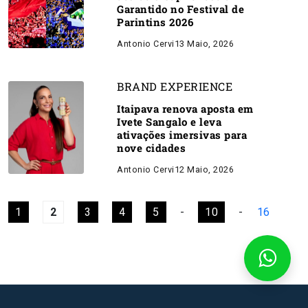
Garantido no Festival de
Parintins 2026
Antonio Cervi
13 Maio, 2026
BRAND EXPERIENCE
Itaipava renova aposta em
Ivete Sangalo e leva
ativações imersivas para
nove cidades
Antonio Cervi
12 Maio, 2026
1
2
3
4
5
-
10
-
16