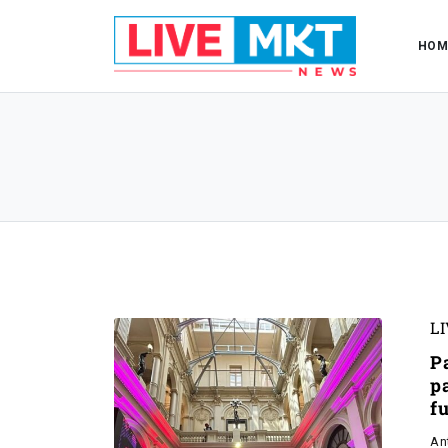
HOM
L
P
p
f
An