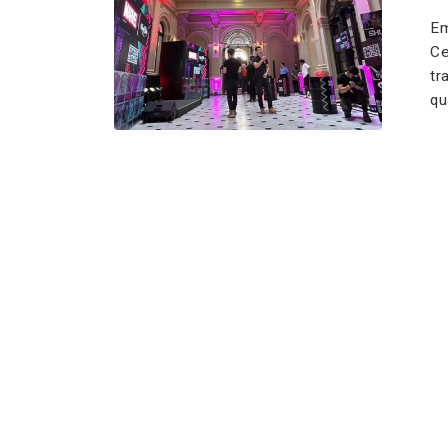
Em
Ce
tr
qu