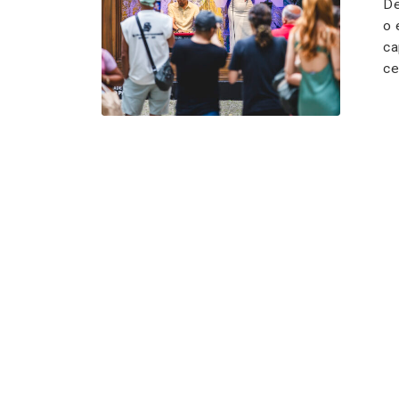
De
o 
ca
ce