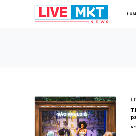
HOM
L
T
p
An