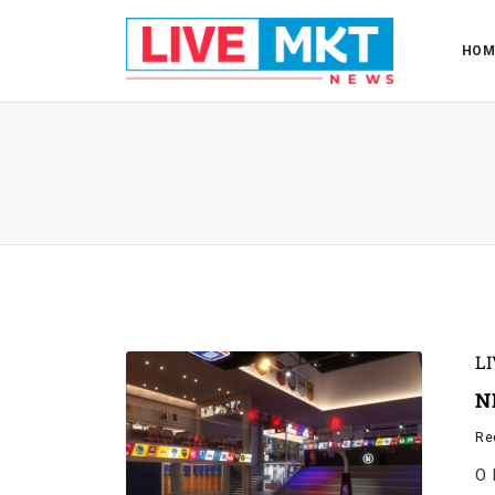
HOM
L
N
Re
O 