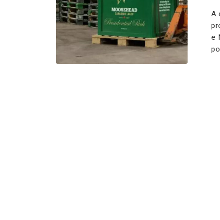
A 
pr
e 
po