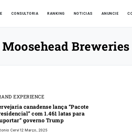
E
CONSULTORIA
RANKING
NOTICIAS
ANUNCIE
C
Moosehead Breweries
RAND EXPERIENCE
ervejaria canadense lança “Pacote
residencial” com 1.461 latas para
suportar” governo Trump
tonio Cervi
12 Março, 2025