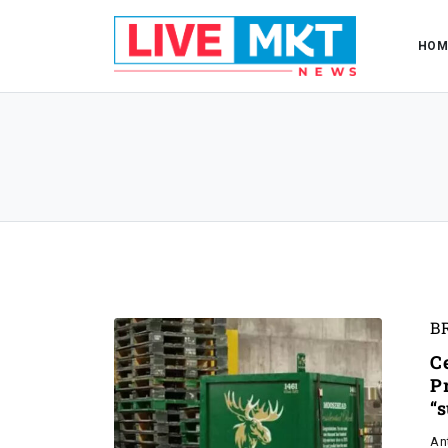
HOM
B
C
P
“
An