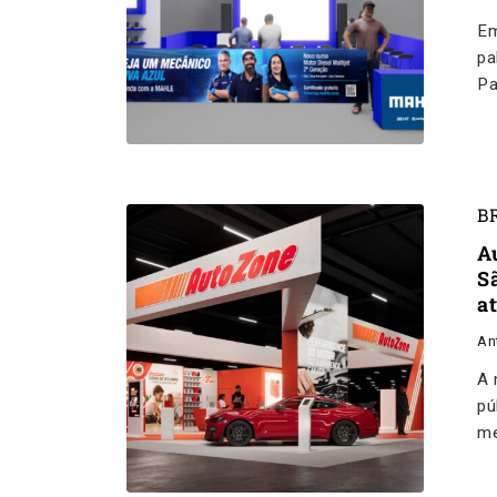
Em
pa
Pa
B
A
S
a
An
A 
pú
me