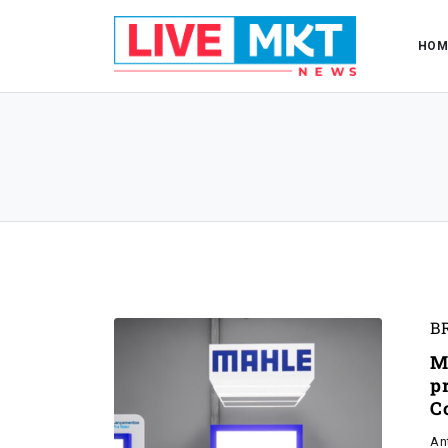
HOM
B
M
p
C
An