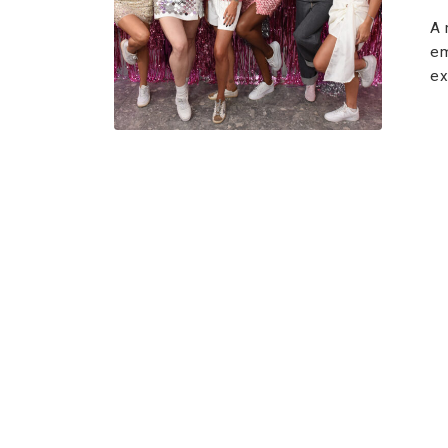
A 
em
ex