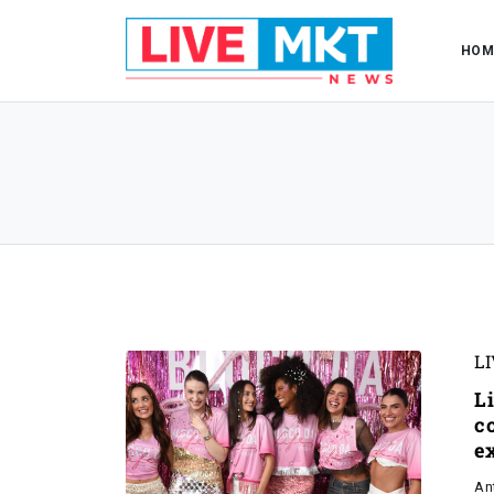
HOM
L
L
c
e
An