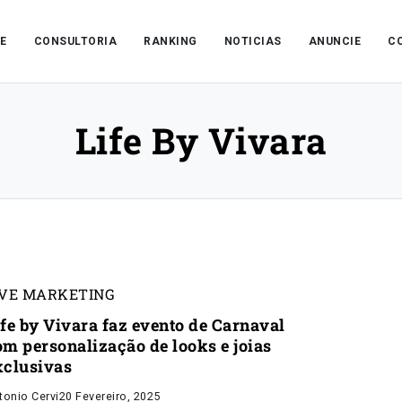
E
CONSULTORIA
RANKING
NOTICIAS
ANUNCIE
C
Life By Vivara
IVE MARKETING
ife by Vivara faz evento de Carnaval
om personalização de looks e joias
xclusivas
tonio Cervi
20 Fevereiro, 2025