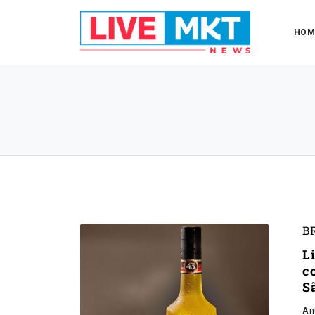
HOM
B
L
c
S
An