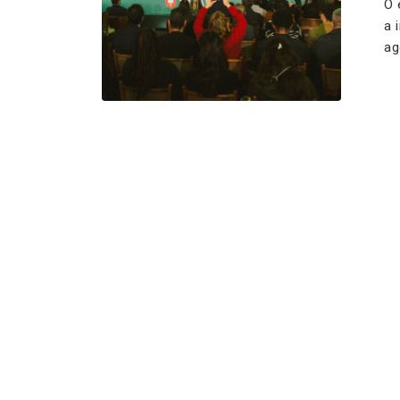
O 
a 
ag