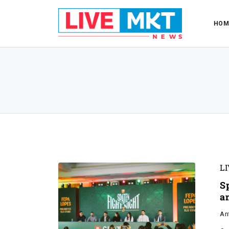
HOM
L
S
a
An