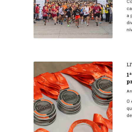
Co
ca
a 
di
ní
L
1
p
An
O 
qu
de