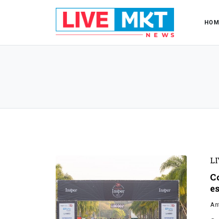
HOM
L
C
e
An