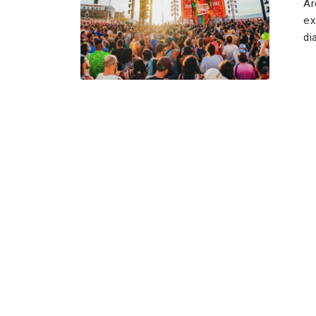
Ár
ex
di