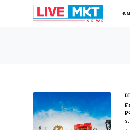
HOM
B
F
p
Gu